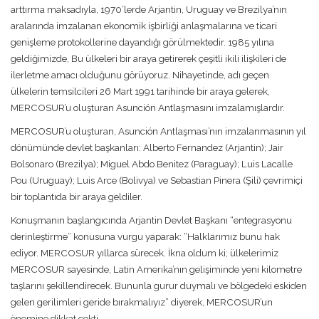
arttırma maksadıyla, 1970’lerde Arjantin, Uruguay ve Brezilya’nın
aralarında imzalanan ekonomik işbirliği anlaşmalarına ve ticari
genişleme protokollerine dayandığı görülmektedir. 1985 yılına
geldiğimizde, Bu ülkeleri bir araya getirerek çeşitli ikili ilişkileri de
ilerletme amacı olduğunu görüyoruz. Nihayetinde, adı geçen
ülkelerin temsilcileri 26 Mart 1991 tarihinde bir araya gelerek,
MERCOSUR’u oluşturan Asunción Antlaşmasını imzalamışlardır.
MERCOSUR’u oluşturan, Asunción Antlaşması’nın imzalanmasının yıl
dönümünde devlet başkanları: Alberto Fernandez (Arjantin); Jair
Bolsonaro (Brezilya); Miguel Abdo Benitez (Paraguay); Luis Lacalle
Pou (Uruguay); Luis Arce (Bolivya) ve Sebastian Pinera (Şili) çevrimiçi
bir toplantıda bir araya geldiler.
Konuşmanın başlangıcında Arjantin Devlet Başkanı “entegrasyonu
derinleştirme” konusuna vurgu yaparak: “Halklarımız bunu hak
ediyor. MERCOSUR yıllarca sürecek. İkna oldum ki; ülkelerimiz
MERCOSUR sayesinde, Latin Amerika’nın gelişiminde yeni kilometre
taşlarını şekillendirecek. Bununla gurur duymalı ve bölgedeki eskiden
gelen gerilimleri geride bırakmalıyız” diyerek, MERCOSUR’un
önemine dikkat çekti.