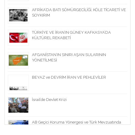
AFRİKA’DA BATI SÖMÜRGECİLİĞİ, KÖLE TİCARETİ VE
SOYKIRIM
TÜRKİYE VE İRAN’IN GÜNEY KAFKASYA’DA
KÜLTÜREL REKABETİ
AFGANİSTAN’IN SINIRI AŞAN SULARININ
YÖNETİLMESİ
BEYAZ ve DEVRİM İRAN VE PEHLEVİLER
İsrail’de Devlet Krizi
AB Geçici Koruma Yönergesi ve Türk Mevzuatında
Geçici Koruma Statüsü Sahiplerinin Çalışma
Hakkının Kapsam ve Sınırları