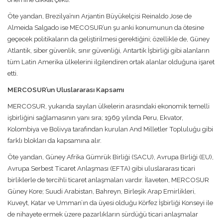
Öte yandan, Brezilya’nın Arjantin Büyükelçisi Reinaldo Jose de
Almeida Salgado ise MECOSUR’un şu anki konumunun da ötesine
geçecek politikaların da geliştirilmesi gerektiğini; özellikle de, Güney
Atlantik, siber güvenlik, sınır güvenliği, Antartik İşbirliği gibi alanların
tüm Latin Amerika ülkelerini ilgilendiren ortak alanlar olduğuna işaret
etti.
MERCOSUR’un Uluslararası Kapsamı
MERCOSUR, yukarıda sayılan ülkelerin arasındaki ekonomik temelli
işbirliğini sağlamasının yanı sıra; 1969 yılında Peru, Ekvator,
Kolombiya ve Bolivya tarafından kurulan And Milletler Topluluğu gibi
farklı blokları da kapsamına alır.
Öte yandan, Güney Afrika Gümrük Birliği (SACU), Avrupa Birliği (EU),
Avrupa Serbest Ticaret Anlaşması (EFTA) gibi uluslararası ticari
birliklerle de tercihli ticaret anlaşmaları vardır. İlaveten, MERCOSUR
Güney Kore; Suudi Arabistan, Bahreyn, Birleşik Arap Emirlikleri,
Kuveyt, Katar ve Umman’ın da üyesi olduğu Körfez İşbirliği Konseyi ile
de nihayete ermek üzere pazarlıkların sürdüğü ticari anlaşmalar