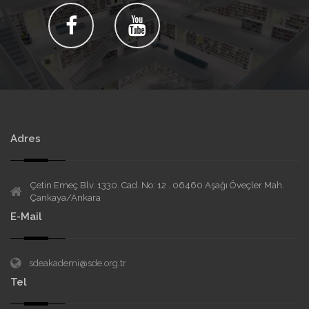
Adres
Çetin Emeç Blv. 1330. Cad. No: 12 . 06460 Aşağı Öveçler Mah.
Çankaya/Ankara
E-Mail
sdeakademi@sde.org.tr
Tel