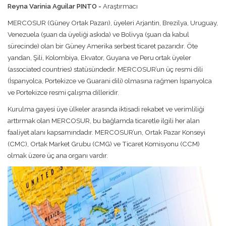
Reyna Varinia Aguilar PINTO -
Araştırmacı
MERCOSUR (Güney Ortak Pazarı), üyeleri Arjantin, Brezilya, Uruguay,
Venezuela (şuan da üyeliği askıda) ve Bolivya (şuan da kabul
sürecinde) olan bir Güney Amerika serbest ticaret pazarıdır. Öte
yandan, Şili, Kolombiya, Ekvator, Guyana ve Peru ortak üyeler
(associated countries) statüsündedir. MERCOSUR’un üç resmi dili
(İspanyolca, Portekizce ve Guarani dili) olmasına rağmen İspanyolca
ve Portekizce resmi çalışma dilleridir.
Kurulma gayesi üye ülkeler arasında iktisadi rekabet ve verimliliği
arttırmak olan MERCOSUR, bu bağlamda ticaretle ilgili her alan
faaliyet alanı kapsamındadır. MERCOSUR’un, Ortak Pazar Konseyi
(CMC), Ortak Market Grubu (CMG) ve Ticaret Komisyonu (CCM)
olmak üzere üç ana organı vardır.