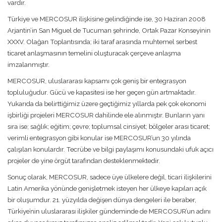
vardır.
Türkiye ve MERCOSUR ilişkisine gelindiğinde ise, 30 Haziran 2008
Arjantin’in San Miguel de Tucuman şehrinde, Ortak Pazar Konseyinin
XXXV. Olağan Toplantısında; iki taraf arasında muhtemel serbest
ticaret anlaşmasının temelini oluşturacak çerçeve anlaşma
imzalanmıştır.
MERCOSUR, uluslararası kapsamı çok geniş bir entegrasyon
topluluğudur. Gücü ve kapasitesi ise her geçen gün artmaktadır.
Yukarıda da belirttiğimiz üzere geçtiğimiz yıllarda pek çok ekonomi
işbirliği projeleri MERCOSUR dahilinde ele alınmıştır. Bunların yanı
sıra ise; sağlık; eğitim; çevre; toplumsal cinsiyet; bölgeler arası ticaret;
verimli entegrasyon gibi konular ise MERCOSUR’un 30 yılında
çalışılan konulardır. Tecrübe ve bilgi paylaşımı konusundaki ufuk açıcı
projeler de yine örgüt tarafından desteklenmektedir.
Sonuç olarak, MERCOSUR, sadece üye ülkelere değil, ticari ilişkilerini
Latin Amerika yönünde genişletmek isteyen her ülkeye kapıları açık
bir oluşumdur. 21. yüzyılda değişen dünya dengeleri ile beraber,
Türkiye’nin uluslararası ilişkiler gündeminde de MERCOSUR’un adını